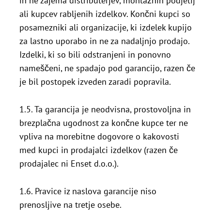
in ne zajema distributerjev, montažnih podjetij
ali kupcev rabljenih izdelkov. Končni kupci so
posamezniki ali organizacije, ki izdelek kupijo
za lastno uporabo in ne za nadaljnjo prodajo.
Izdelki, ki so bili odstranjeni in ponovno
nameščeni, ne spadajo pod garancijo, razen če
je bil postopek izveden zaradi popravila.
1.5. Ta garancija je neodvisna, prostovoljna in
brezplačna ugodnost za končne kupce ter ne
vpliva na morebitne dogovore o kakovosti
med kupci in prodajalci izdelkov (razen če
prodajalec ni Enset d.o.o.).
1.6. Pravice iz naslova garancije niso
prenosljive na tretje osebe.