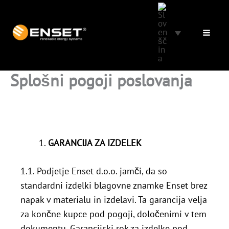
Preskoči
na
vsebino
Splošni pogoji poslovanja
GARANCIJA ZA IZDELEK
1.1. Podjetje Enset d.o.o. jamči, da so
standardni izdelki blagovne znamke Enset brez
napak v materialu in izdelavi. Ta garancija velja
za končne kupce pod pogoji, določenimi v tem
dokumentu. Garancijski rok za izdelke pod