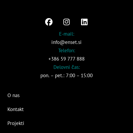
F
I
L
a
n
i
c
s
n
E-mail:
e
t
k
info@enset.si
b
a
e
Telefon:
o
g
d
+386 59 777 888
o
r
i
Delovni čas:
k
a
n
pon. – pet.: 7:00 – 15:00
m
O nas
Kontakt
Projekti