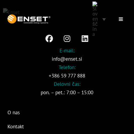
Preskoči
na
vsebino
F
I
L
a
n
i
c
s
n
E-mail:
e
t
k
info@enset.si
b
a
e
Telefon:
o
g
d
+386 59 777 888
o
r
i
Delovni čas:
k
a
n
pon. – pet.: 7:00 – 15:00
m
O nas
Kontakt