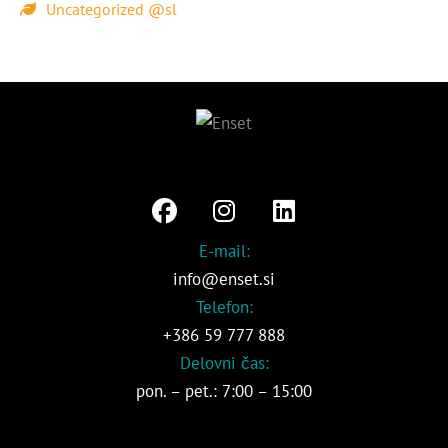
Uncategorized @sl
F
I
L
a
n
i
c
s
n
E-mail:
e
t
k
info@enset.si
b
a
e
Telefon:
o
g
d
+386 59 777 888
o
r
i
Delovni čas:
k
a
n
pon. – pet.: 7:00 – 15:00
m