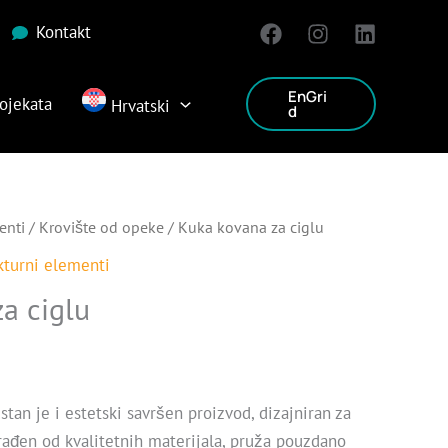
Kontakt
EnGri
ojekata
Hrvatski
d
enti
/
Krovište od opeke
/ Kuka kovana za ciglu
kturni elementi
a ciglu
tan je i estetski savršen proizvod, dizajniran za
zrađen od kvalitetnih materijala, pruža pouzdano