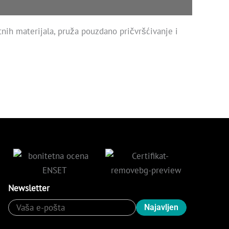
etnih materijala, pruža pouzdano pričvršćivanje i
Newsletter