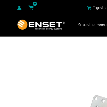
Preskoči
Trgovin
na
sadržaj
Sustavi za mont