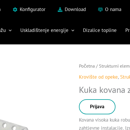
a
Konfigurator
Download
O nama
ažu
Uskladištenje energije
Dizalice topline
Pr
Početna
/
Strukturni elem
Krovište od opeke
,
Stru
Kuka kovana z
Prijava
Kovana visoka kuka robus
zahtjevne instalacije. I