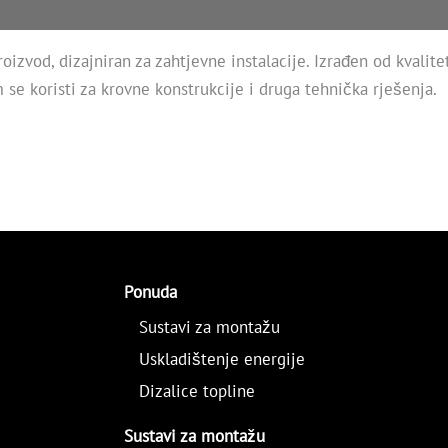
oizvod, dizajniran za zahtjevne instalacije. Izrađen od kvalit
se koristi za krovne konstrukcije i druga tehnička rješenja.
Ponuda
Sustavi za montažu
Uskladištenje energije
Dizalice topline
Sustavi za montažu