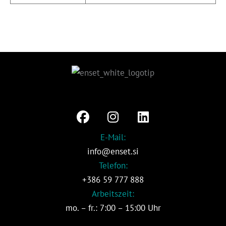
F
I
L
a
n
i
c
s
n
E-Mail:
e
t
k
info@enset.si
b
a
e
Telefon:
o
g
d
+386 59 777 888
o
r
i
Arbeitszeit:
k
a
n
mo. – fr.: 7:00 – 15:00 Uhr
m